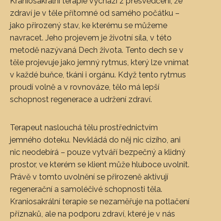
Kraniosakrální terapie vychází z přesvědčení, že
zdraví je v těle přítomné od samého počátku –
jako přirozený stav, ke kterému se můžeme
navracet. Jeho projevem je životní síla, v této
metodě nazývaná Dech života. Tento dech se v
těle projevuje jako jemný rytmus, který lze vnímat
v každé buňce, tkáni i orgánu. Když tento rytmus
proudí volně a v rovnováze, tělo má lepší
schopnost regenerace a udržení zdraví.
Terapeut naslouchá tělu prostřednictvím
jemného doteku. Nevkládá do něj nic cizího, ani
nic neodebírá – pouze vytváří bezpečný a klidný
prostor, ve kterém se klient může hluboce uvolnit.
Právě v tomto uvolnění se přirozeně aktivují
regenerační a samoléčivé schopnosti těla.
Kraniosakrální terapie se nezaměřuje na potlačení
příznaků, ale na podporu zdraví, které je v nás