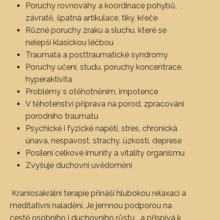
Poruchy rovnováhy a koordinace pohybů,
závratě, špatná artikulace, tiky, křeče
Různé poruchy zraku a sluchu, které se
nelepší klasickou léčbou
Traumata a posttraumatické syndromy
Poruchy učení, studu, poruchy koncentrace,
hyperaktivita
Problémy s otěhotněním, impotence
V těhotenství příprava na porod, zpracování
porodního traumatu
Psychické i fyzické napětí, stres, chronická
únava, nespavost, strachy, úzkosti, deprese
Posílení celkové imunity a vitality organismu
Zvyšuje duchovní uvědomění
Kraniosakrální terapie přináší hlubokou relaxaci a
meditativní naladění. Je jemnou podporou na
cestě osobního i duchovního růstu a přispívá k