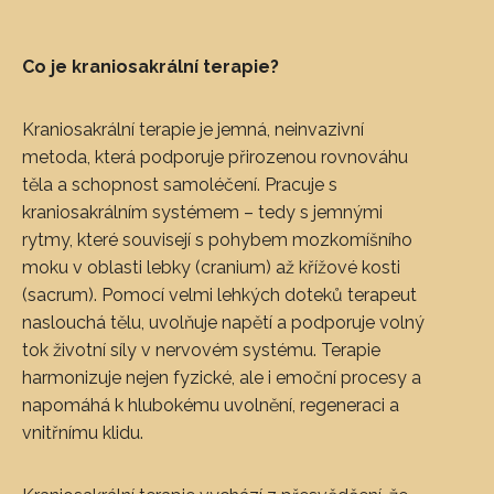
Co je kraniosakrální terapie?
Kraniosakrální terapie je jemná, neinvazivní
metoda, která podporuje přirozenou rovnováhu
těla a schopnost samoléčení. Pracuje s
kraniosakrálním systémem – tedy s jemnými
rytmy, které souvisejí s pohybem mozkomíšního
moku v oblasti lebky (cranium) až křížové kosti
(sacrum). Pomocí velmi lehkých doteků terapeut
naslouchá tělu, uvolňuje napětí a podporuje volný
tok životní síly v nervovém systému. Terapie
harmonizuje nejen fyzické, ale i emoční procesy a
napomáhá k hlubokému uvolnění, regeneraci a
vnitřnímu klidu.