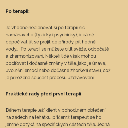
Po terapii:
Je vhodné neplánovat si po terapii nic
namáhavého (fyzicky i psychicky), ideálně
odpočívat, jít se projít do přírody, pít hodně
vody…
Po terapii se můžete cítit svěže, odpočatě
a zharmonizovaní. Někteří lidé však mohou
pociťovat i dočasné změny v těle, jako je únava,
uvolnění emocí nebo dočasné zhoršení stavu, což
je přirozená součást procesu uzdravování.
Praktické rady před první terapií
Během terapie leží klient v pohodlném oblečení
na zádech na lehátku, přičemž terapeut se ho
jemně dotýká na specifických částech těla. Jedná