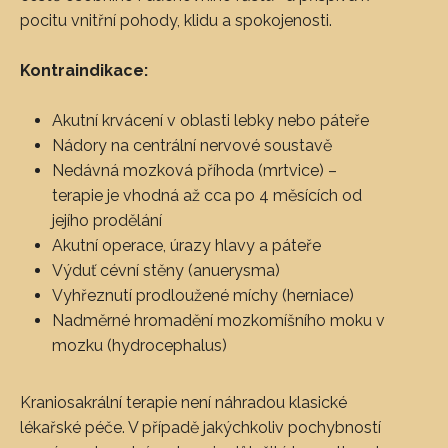
pocitu vnitřní pohody, klidu a spokojenosti.
Kontraindikace:
Akutní krvácení v oblasti lebky nebo páteře
Nádory na centrální nervové soustavě
Nedávná mozková příhoda (mrtvice) –
terapie je vhodná až cca po 4 měsících od
jejího prodělání
Akutní operace, úrazy hlavy a páteře
Výduť cévní stěny (anuerysma)
Vyhřeznutí prodloužené míchy (herniace)
Nadměrné hromadění mozkomíšního moku v
mozku (hydrocephalus)
Kraniosakrální terapie není náhradou klasické
lékařské péče. V případě jakýchkoliv pochybností