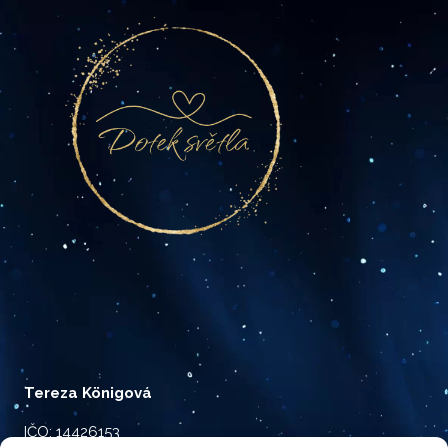
Tereza Königová
IČO: 14426153