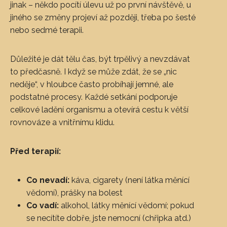
jinak – někdo pocítí úlevu už po první návštěvě, u
jiného se změny projeví až později, třeba po šesté
nebo sedmé terapii.
Důležité je dát tělu čas, být trpělivý a nevzdávat
to předčasně. I když se může zdát, že se „nic
neděje“, v hloubce často probíhají jemné, ale
podstatné procesy. Každé setkání podporuje
celkové ladění organismu a otevírá cestu k větší
rovnováze a vnitřnímu klidu.
Před terapií:
Co nevadí:
káva, cigarety (není látka měnící
vědomí), prášky na bolest
Co vadí:
alkohol, látky měnící vědomí; pokud
se necítíte dobře, jste nemocní (chřipka atd.)